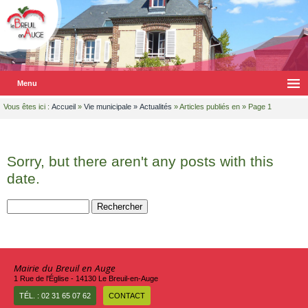
Menu
Vous êtes ici :
Accueil
»
Vie municipale
»
Actualités
» Articles publiés en » Page 1
Sorry, but there aren't any posts with this
date.
Rechercher :
Mairie du Breuil en Auge
1 Rue de l'Église - 14130 Le Breuil-en-Auge
TÉL. : 02 31 65 07 62
CONTACT