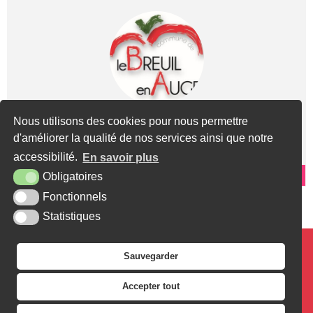
Nous utilisons des cookies pour nous permettre
Ondes électromagnétiques
d'améliorer la qualité de nos services ainsi que notre
Les champs et ondes électromagnétiques sont présents dans notre
accessibilité.
En savoir plus
environnement […]
+
Obligatoires
Fonctionnels
Statistiques
Mairie du Breuil en Auge
Sauvegarder
1 Rue de l'Église - 14130 Le Breuil-en-Auge
TÉL. : 02 31 65 07 62
CONTACT
Accepter tout
PLAN DU SITE
MENTIONS LÉGALES
ACCESSIBILITÉ
KREA3