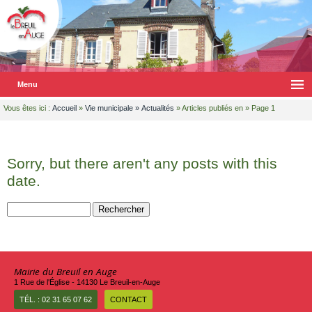
Menu
Vous êtes ici :
Accueil
»
Vie municipale
»
Actualités
» Articles publiés en » Page 1
Sorry, but there aren't any posts with this
date.
Rechercher :
Mairie du Breuil en Auge
1 Rue de l'Église - 14130 Le Breuil-en-Auge
TÉL. : 02 31 65 07 62
CONTACT