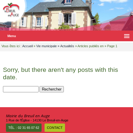
Menu
Vous êtes ici :
Accueil
»
Vie municipale
»
Actualités
» Articles publiés en » Page 1
Sorry, but there aren't any posts with this
date.
Rechercher :
Mairie du Breuil en Auge
1 Rue de l'Église - 14130 Le Breuil-en-Auge
TÉL. : 02 31 65 07 62
CONTACT