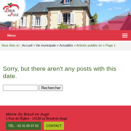
Menu
Vous êtes ici :
Accueil
»
Vie municipale
»
Actualités
» Articles publiés en » Page 1
Sorry, but there aren't any posts with this
date.
Rechercher :
Mairie du Breuil en Auge
1 Rue de l'Église - 14130 Le Breuil-en-Auge
TÉL. : 02 31 65 07 62
CONTACT