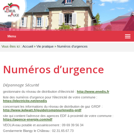
Menu
Vous êtes ici :
Accueil
»
Vie pratique
»
Numéros d’urgences
Numéros d’urgence
Dépannage Sécurité
gestionnaire du réseau de distribution d’électricité :
http://www.enedis.fr
liste des numéros d’urgence pour l’électricité de votre commune :
https://electricite.net/enedis
concernant les informations du réseau de distribution de gaz GRDF :
http://www.kelwatt.fr/guide/compteur/enedis-grdf
site qui contient l’adresse des agences EDF à proximité de votre commune :
https://agence-energie.com/edf
VEOLIA eau potable et assainissement : 09 69 39 56 34
Gendarmerie Blangy le Château : 02.31.65.67.73