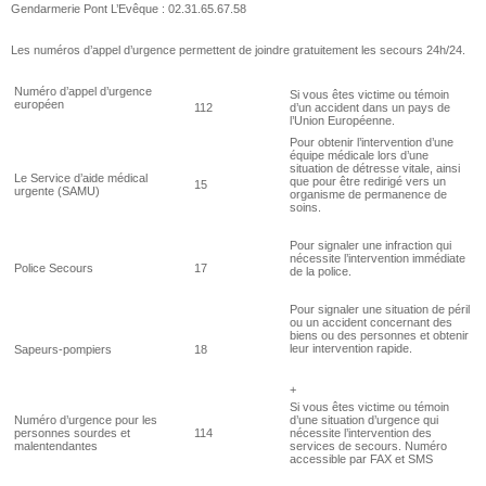
Gendarmerie Pont L’Evêque : 02.31.65.67.58
Les numéros d’appel d’urgence permettent de joindre gratuitement les secours 24h/24.
Numéro d’appel d’urgence
Si vous êtes victime ou témoin
européen
112
d’un accident dans un pays de
l’Union Européenne.
Pour obtenir l’intervention d’une
équipe médicale lors d’une
situation de détresse vitale, ainsi
Le Service d’aide médical
que pour être redirigé vers un
15
urgente (SAMU)
organisme de permanence de
soins.
Pour signaler une infraction qui
nécessite l’intervention immédiate
Police Secours
17
de la police.
Pour signaler une situation de péril
ou un accident concernant des
biens ou des personnes et obtenir
leur intervention rapide.
Sapeurs-pompiers
18
+
Si vous êtes victime ou témoin
Numéro d’urgence pour les
d’une situation d’urgence qui
personnes sourdes et
114
nécessite l’intervention des
malentendantes
services de secours. Numéro
accessible par FAX et SMS