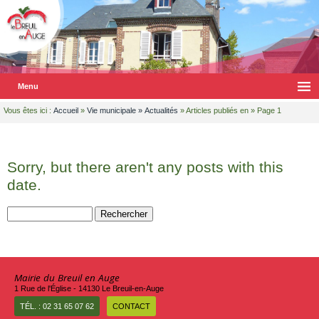
Menu
Vous êtes ici :
Accueil
»
Vie municipale
»
Actualités
» Articles publiés en » Page 1
Sorry, but there aren't any posts with this
date.
Rechercher :
Mairie du Breuil en Auge
1 Rue de l'Église - 14130 Le Breuil-en-Auge
TÉL. : 02 31 65 07 62
CONTACT