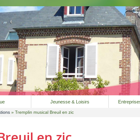
que
Jeunesse & Loisirs
Entrepris
tions
» Tremplin musical Breuil en zic
reuil en zic